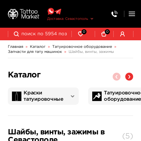
Доставка: Севастополь
0
0
Главная
»
Каталог
»
Татуировочное оборудование
»
Запчасти для тату машинок
»
Шайбы, винты, зажимы
Колпачки, подставки, миксеры для краски
Трансферная бумага и принадлежности
Каталог
Краски
Татуировочно
татуировочные
оборудовани
World Famous Tattoo Ink
NE Pigments - светящиеся ультрафиолетовые пигменты
Татуировочные наборы
Картриджи татуировочные
Запчасти для тату машинок
Трансферная бумага и принадлежности
Шайбы, винты, зажимы в
(
5
)
Севастополе